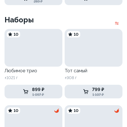
269 ₽
Наборы
10
10
Любимое трио
Тот самый
±1021 г
±908 г
899 ₽
799 ₽
1 097 ₽
1 107 ₽
10
10