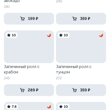
авокадо
240
190
199 ₽
359 ₽
10
10
Запеченный ролл с
Запеченный ролл с
крабом
тунцом
245
272
289 ₽
359 ₽
7.8
10