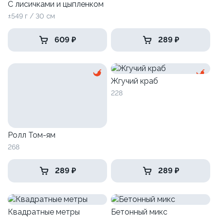
С лисичками и цыпленком
±549 г / 30 см
609 ₽
289 ₽
Жгучий краб
228
Ролл Том-ям
268
289 ₽
289 ₽
Квадратные метры
Бетонный микс