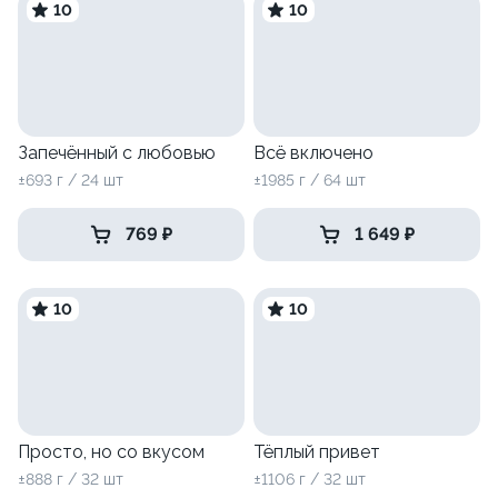
10
10
Запечённый с любовью
Всё включено
±693 г / 24 шт
±1985 г / 64 шт
769 ₽
1 649 ₽
10
10
Просто, но со вкусом
Тёплый привет
±888 г / 32 шт
±1106 г / 32 шт