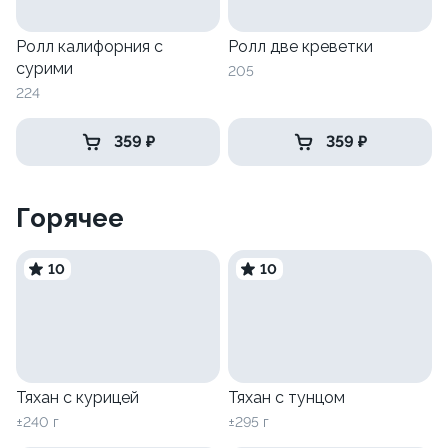
Ролл калифорния с
Ролл две креветки
сурими
205
224
359 ₽
359 ₽
Горячее
10
10
Тяхан с курицей
Тяхан с тунцом
±240 г
±295 г