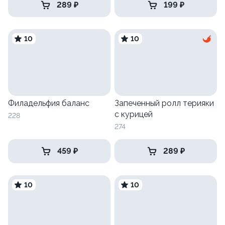
289 ₽
199 ₽
10
10
Филадельфия баланс
Запеченный ролл терияки
с курицей
228
274
459 ₽
289 ₽
10
10