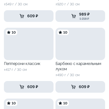
±549 г / 30 см
±920 г / 30 см
989 ₽
609 ₽
1 218 ₽
10
10
Пепперони классик
Барбекю с карамельным
луком
±417 г / 30 см
±490 г / 30 см
609 ₽
609 ₽
10
10