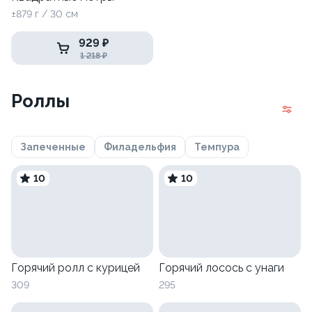
±879 г / 30 см
929 ₽
1 218 ₽
Роллы
Запеченные
Филадельфия
Темпура
10
10
Горячий ролл с курицей
Горячий лосось с унаги
309
295