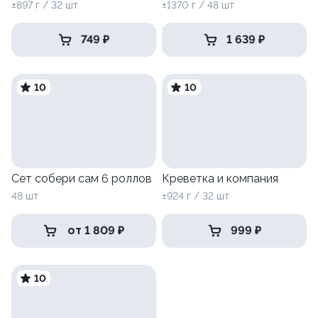
±897 г / 32 шт
±1370 г / 48 шт
749 ₽
1 639 ₽
10
10
Сет собери сам 6 роллов
Креветка и компания
48 шт
±924 г / 32 шт
от 1 809 ₽
999 ₽
10