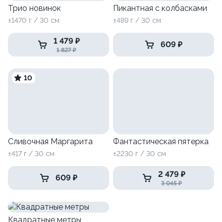
Трио новинок
Пикантная с колбасками
±1470 г / 30 см
±489 г / 30 см
1 479 ₽
609 ₽
1 827 ₽
10
Сливочная Маргарита
Фантастическая пятерка
±417 г / 30 см
±2230 г / 30 см
2 479 ₽
609 ₽
3 045 ₽
Квадратные метры