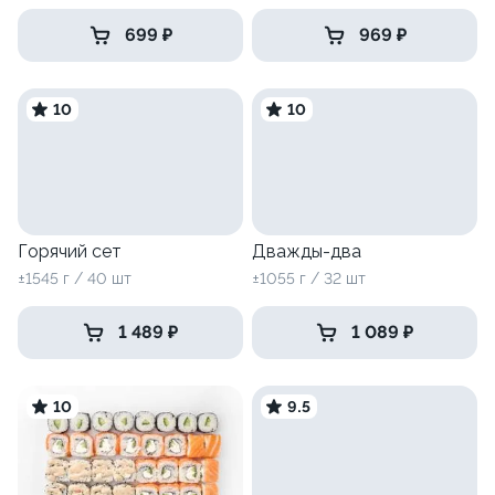
699 ₽
969 ₽
10
10
Горячий сет
Дважды-два
±1545 г / 40 шт
±1055 г / 32 шт
1 489 ₽
1 089 ₽
10
9.5