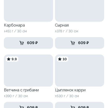
Карбонара
Сырная
±451 г / 30 см
±378 г / 30 см
609 ₽
609 ₽
9.9
10
Ветчина с грибами
Цыпленок карри
±390 г / 30 см
±530 г / 30 см
609 ₽
609 ₽