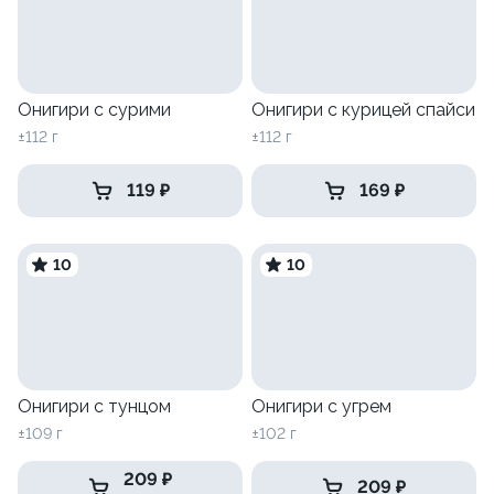
Онигири с сурими
Онигири с курицей спайси
±112 г
±112 г
119 ₽
169 ₽
10
10
Онигири с тунцом
Онигири с угрем
±109 г
±102 г
209 ₽
209 ₽