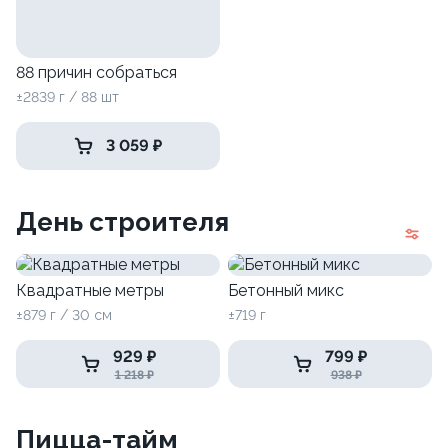
88 причин собраться
±2839 г / 88 шт
3 059 ₽
День строителя
Квадратные метры
Бетонный микс
±879 г / 30 см
±719 г
929 ₽
799 ₽
1 218 ₽
938 ₽
Пицца-тайм