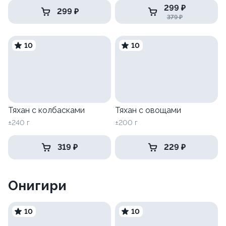
299 ₽
299 ₽
379 ₽
10
10
Тяхан с колбасками
Тяхан с овощами
±240 г
±200 г
319 ₽
229 ₽
Онигири
10
10