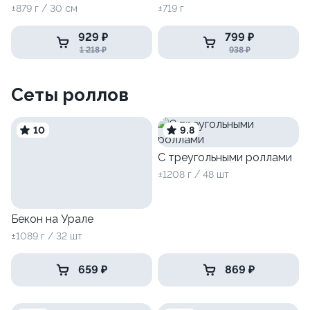
±879 г / 30 см
±719 г
929 ₽
799 ₽
1 218 ₽
938 ₽
Сеты роллов
10
9.8
С треугольными роллами
±1208 г / 48 шт
Бекон на Урале
±1089 г / 32 шт
659 ₽
869 ₽