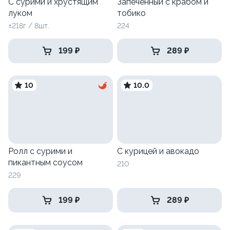
С сурими и хрустящим
Запеченный с крабом и
луком
тобико
±218г / 8шт.
224
199 ₽
289 ₽
10
10.0
Ролл с сурими и
С курицей и авокадо
пикантным соусом
210
229
199 ₽
289 ₽