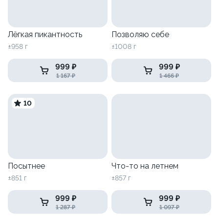
Лёгкая пикантность
Позволяю себе
±958 г
±1008 г
999 ₽
999 ₽
1 167 ₽
1 466 ₽
10
Посытнее
Что-то на летнем
±851 г
±857 г
999 ₽
999 ₽
1 287 ₽
1 097 ₽