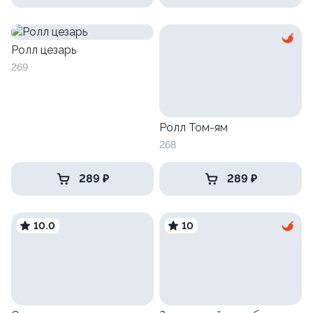
Ролл цезарь
269
Ролл Том-ям
268
289 ₽
289 ₽
10.0
10