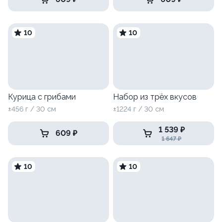
10
10
Курица с грибами
Набор из трёх вкусов
±456 г / 30 см
±1224 г / 30 см
1 539 ₽
609 ₽
1 647 ₽
10
10