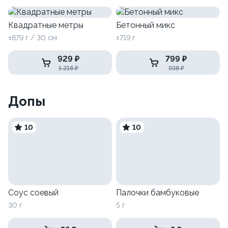
Квадратные метры
Бетонный микс
±879 г / 30 см
±719 г
929 ₽
799 ₽
1 218 ₽
938 ₽
Допы
10
10
Соус соевый
Палочки бамбуковые
30 г
5 г