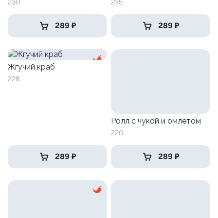
230
235
289 ₽
289 ₽
Жгучий краб
228
Ролл с чукой и омлетом
220
289 ₽
289 ₽