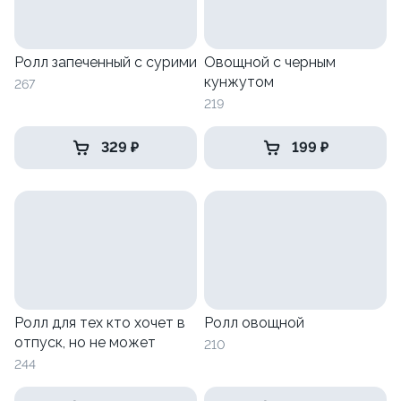
Ролл запеченный с сурими
Овощной с черным
кунжутом
267
219
329 ₽
199 ₽
Ролл для тех кто хочет в
Ролл овощной
отпуск, но не может
210
244