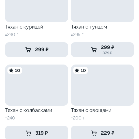
Тяхан с курицей
Тяхан с тунцом
±240 г
±295 г
299 ₽
299 ₽
379 ₽
10
10
Тяхан с колбасками
Тяхан с овощами
±240 г
±200 г
319 ₽
229 ₽