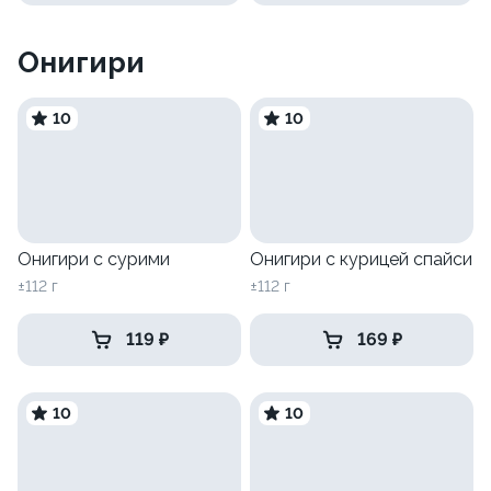
Онигири
10
10
Онигири с сурими
Онигири с курицей спайси
±112 г
±112 г
119 ₽
169 ₽
10
10