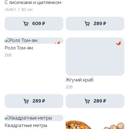
С лисичками и цыпленком
±549 г / 30 см
609 ₽
289 ₽
Ролл Том-ям
268
Жгучий краб
228
289 ₽
289 ₽
Квадратные метры