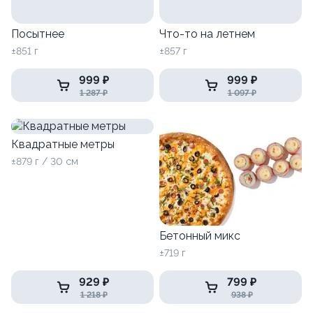
Посытнее
Что-то на летнем
±851 г
±857 г
999 ₽
999 ₽
1 287 ₽
1 097 ₽
Квадратные метры
±879 г / 30 см
Бетонный микс
±719 г
929 ₽
799 ₽
1 218 ₽
938 ₽