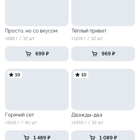
Просто, но со вкусом
Тёплый привет
±888 г / 32 шт
±1106 г / 32 шт
699 ₽
969 ₽
10
10
Горячий сет
Дважды-два
±1545 г / 40 шт
±1055 г / 32 шт
1 489 ₽
1 089 ₽