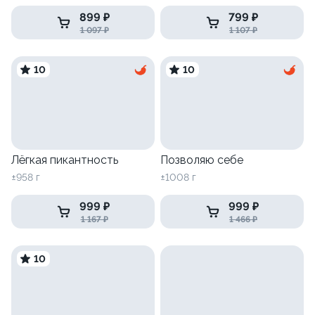
899 ₽
799 ₽
1 097 ₽
1 107 ₽
10
10
Лёгкая пикантность
Позволяю себе
±958 г
±1008 г
999 ₽
999 ₽
1 167 ₽
1 466 ₽
10