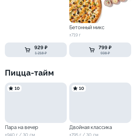
Бетонный микс
±719 г
929 ₽
799 ₽
1 218 ₽
938 ₽
Пицца-тайм
10
10
Пара на вечер
Двойная классика
±940 г / 30 см
±795 г / 30 см