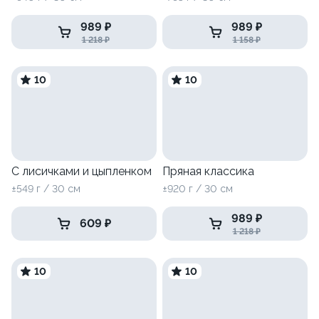
989 ₽
989 ₽
1 218 ₽
1 158 ₽
10
10
С лисичками и цыпленком
Пряная классика
±549 г / 30 см
±920 г / 30 см
989 ₽
609 ₽
1 218 ₽
10
10