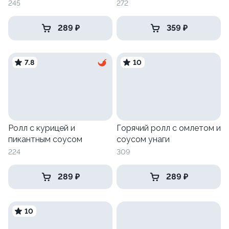
245
272
289 ₽
359 ₽
7.8
10
Ролл с курицей и
Горячий ролл с омлетом и
пикантным соусом
соусом унаги
224
309
289 ₽
289 ₽
10