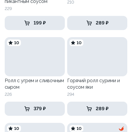
пикантным соусом
210
229
199 ₽
289 ₽
10
10
Ролл с угрем и сливочным
Горячий ролл сурими и
сыром
соусом яки
226
294
379 ₽
289 ₽
10
10