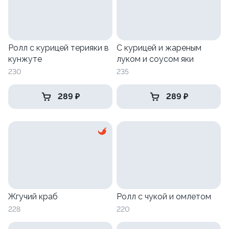
Ролл с курицей терияки в
С курицей и жареным
кунжуте
луком и соусом яки
230
235
289 ₽
289 ₽
Жгучий краб
Ролл с чукой и омлетом
228
220