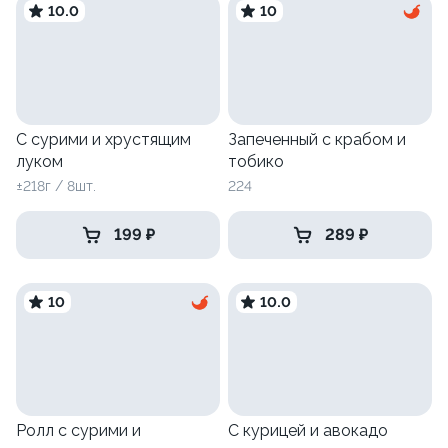
10.0
10
С сурими и хрустящим
Запеченный с крабом и
луком
тобико
±218г / 8шт.
224
199 ₽
289 ₽
10
10.0
Ролл с сурими и
С курицей и авокадо