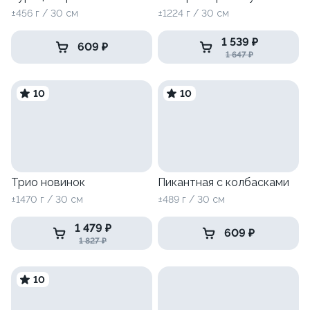
±456 г / 30 см
±1224 г / 30 см
1 539 ₽
609 ₽
1 647 ₽
10
10
Трио новинок
Пикантная с колбасками
±1470 г / 30 см
±489 г / 30 см
1 479 ₽
609 ₽
1 827 ₽
10