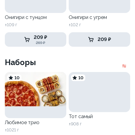
Онигири с тунцом
Онигири с угрем
±109 г
±102 г
209 ₽
209 ₽
269 ₽
Наборы
10
10
Тот самый
Любимое трио
±908 г
±1021 г