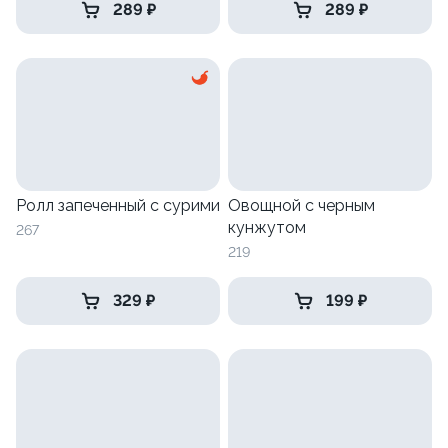
289 ₽
289 ₽
Ролл запеченный с сурими
Овощной с черным
кунжутом
267
219
329 ₽
199 ₽