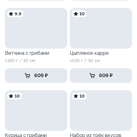
9.9
10
Ветчина с грибами
Цыпленок карри
±390 г / 30 см
±530 г / 30 см
609 ₽
609 ₽
10
10
Курица с грибами
Набор из трёх вкусов