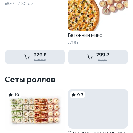
±879 г / 30 см
Бетонный микс
±719 г
929 ₽
799 ₽
1 218 ₽
938 ₽
Сеты роллов
10
9.7
С треугольными роллами