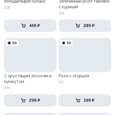
Филадельфия баланс
Запеченный ролл терияки
с курицей
228
274
459 ₽
289 ₽
10
10
С хрустящим лососем и
Ролл с огурцом
кунжутом
171
235
299 ₽
199 ₽