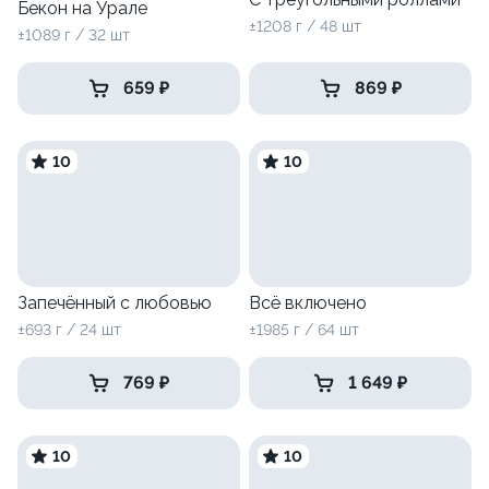
Бекон на Урале
±1208 г / 48 шт
±1089 г / 32 шт
659 ₽
869 ₽
10
10
Запечённый с любовью
Всё включено
±693 г / 24 шт
±1985 г / 64 шт
769 ₽
1 649 ₽
10
10