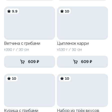
9.9
10
Ветчина с грибами
Цыпленок карри
±390 г / 30 см
±530 г / 30 см
609 ₽
609 ₽
10
10
Курица с грибами
Набор из трёх вкусов