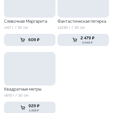
Сливочная Маргарита
Фантастическая пятерка
±417 г / 30 см
±2230 г / 30 см
2 479 ₽
609 ₽
3 045 ₽
Квадратные метры
±879 г / 30 см
929 ₽
1 218 ₽