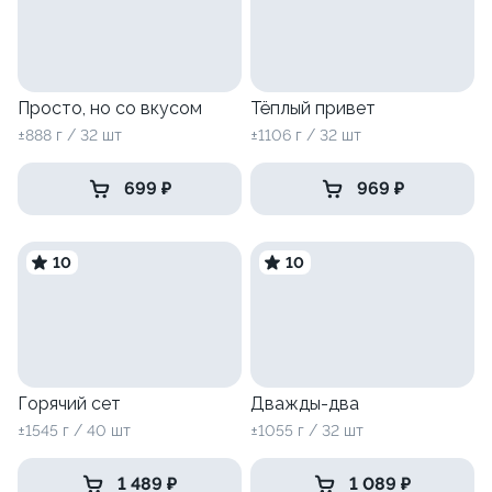
Просто, но со вкусом
Тёплый привет
±888 г / 32 шт
±1106 г / 32 шт
699 ₽
969 ₽
10
10
Горячий сет
Дважды-два
±1545 г / 40 шт
±1055 г / 32 шт
1 489 ₽
1 089 ₽