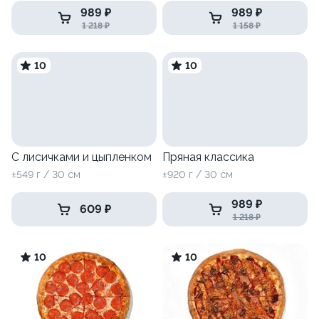
989 ₽
989 ₽
1 218 ₽
1 158 ₽
10
10
С лисичками и цыпленком
Пряная классика
±549 г / 30 см
±920 г / 30 см
989 ₽
609 ₽
1 218 ₽
10
10