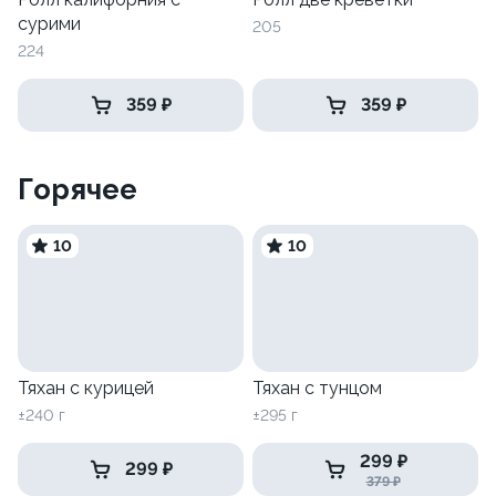
сурими
205
224
359 ₽
359 ₽
Горячее
10
10
Тяхан с курицей
Тяхан с тунцом
±240 г
±295 г
299 ₽
299 ₽
379 ₽