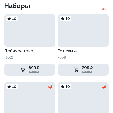
Наборы
10
10
Любимое трио
Тот самый
±1021 г
±908 г
899 ₽
799 ₽
1 097 ₽
1 107 ₽
10
10