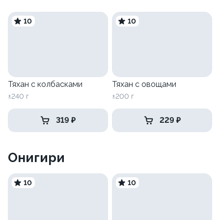
10
10
Тяхан с колбасками
Тяхан с овощами
±240 г
±200 г
319 ₽
229 ₽
Онигири
10
10