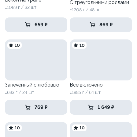
С треугольными роллами
±1089 г / 32 шт
±1208 г / 48 шт
659 ₽
869 ₽
10
10
Запечённый с любовью
Всё включено
±693 г / 24 шт
±1985 г / 64 шт
769 ₽
1 649 ₽
10
10