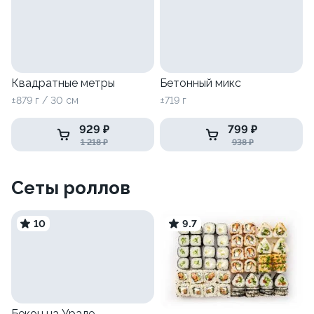
Квадратные метры
Бетонный микс
±879 г / 30 см
±719 г
929 ₽
799 ₽
1 218 ₽
938 ₽
Сеты роллов
10
9.7
Бекон на Урале