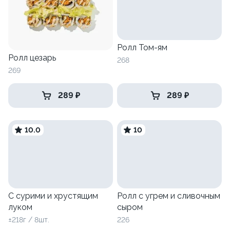
Ролл Том-ям
Ролл цезарь
268
269
289 ₽
289 ₽
10.0
10
С сурими и хрустящим
Ролл с угрем и сливочным
луком
сыром
±218г / 8шт.
226