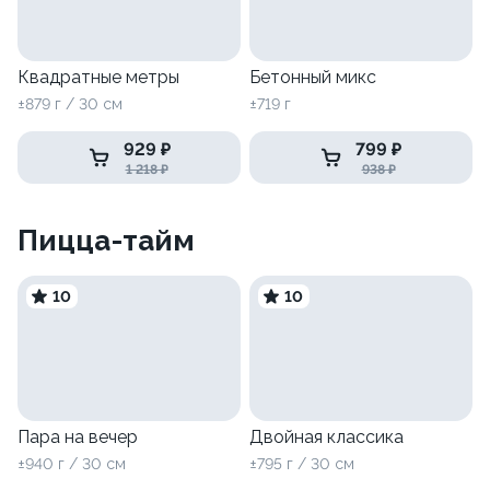
Квадратные метры
Бетонный микс
±879 г / 30 см
±719 г
929 ₽
799 ₽
1 218 ₽
938 ₽
Пицца-тайм
10
10
Пара на вечер
Двойная классика
±940 г / 30 см
±795 г / 30 см