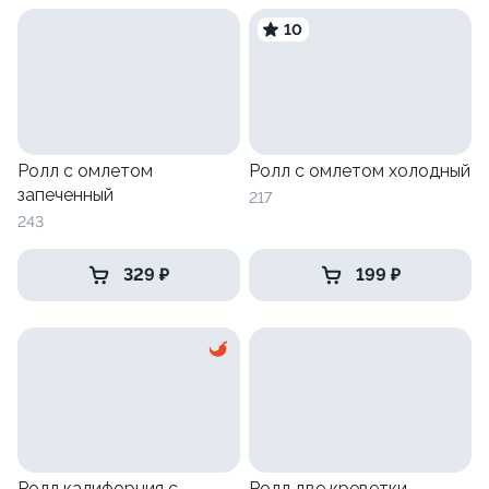
10
Ролл с омлетом
Ролл с омлетом холодный
запеченный
217
243
329 ₽
199 ₽
Ролл калифорния с
Ролл две креветки