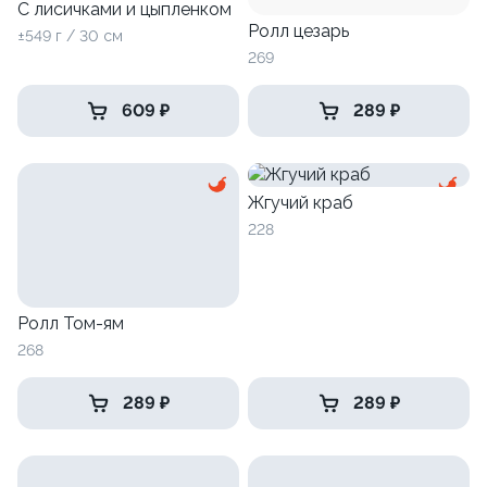
С лисичками и цыпленком
Ролл цезарь
±549 г / 30 см
269
609 ₽
289 ₽
Жгучий краб
228
Ролл Том-ям
268
289 ₽
289 ₽