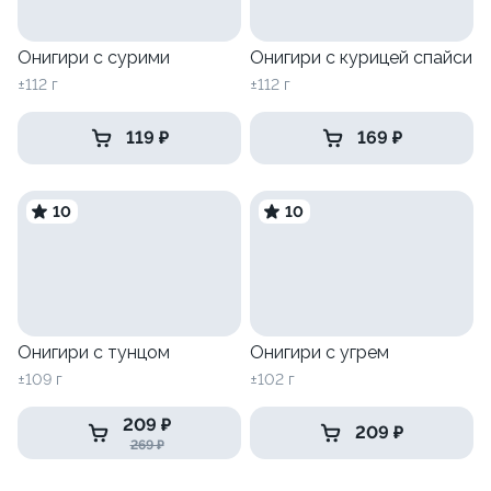
Онигири с сурими
Онигири с курицей спайси
±112 г
±112 г
119 ₽
169 ₽
10
10
Онигири с тунцом
Онигири с угрем
±109 г
±102 г
209 ₽
209 ₽
269 ₽