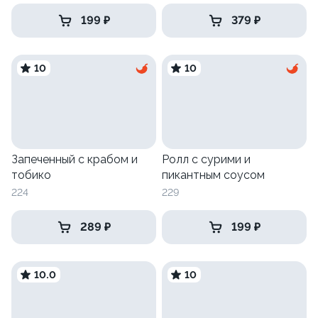
199 ₽
379 ₽
10
10
Запеченный с крабом и
Ролл с сурими и
тобико
пикантным соусом
224
229
289 ₽
199 ₽
10.0
10