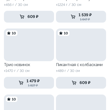
±456 г / 30 см
±1224 г / 30 см
1 539 ₽
609 ₽
1 647 ₽
10
10
Трио новинок
Пикантная с колбасками
±1470 г / 30 см
±489 г / 30 см
1 479 ₽
609 ₽
1 827 ₽
10