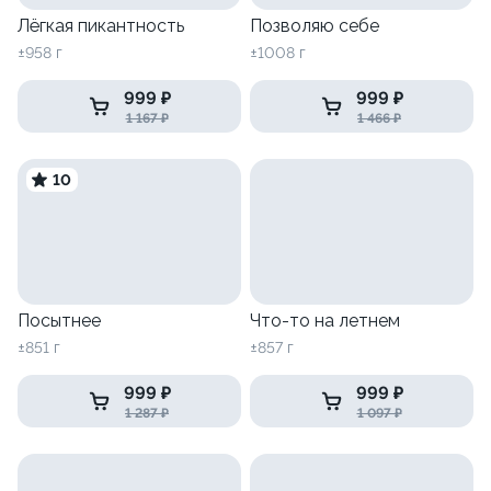
Лёгкая пикантность
Позволяю себе
±958 г
±1008 г
999 ₽
999 ₽
1 167 ₽
1 466 ₽
10
Посытнее
Что-то на летнем
±851 г
±857 г
999 ₽
999 ₽
1 287 ₽
1 097 ₽