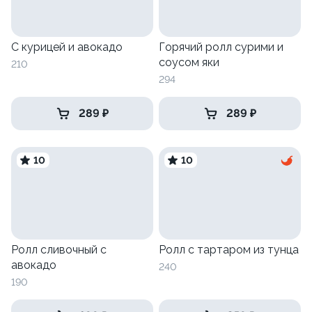
С курицей и авокадо
Горячий ролл сурими и
соусом яки
210
294
289 ₽
289 ₽
10
10
Ролл сливочный с
Ролл с тартаром из тунца
авокадо
240
190