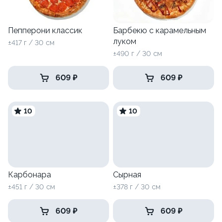
Пепперони классик
Барбекю с карамельным
луком
±417 г / 30 см
±490 г / 30 см
609 ₽
609 ₽
10
10
Карбонара
Сырная
±451 г / 30 см
±378 г / 30 см
609 ₽
609 ₽