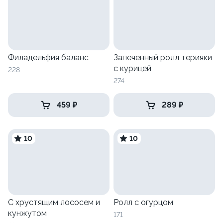
Филадельфия баланс
Запеченный ролл терияки
с курицей
228
274
459 ₽
289 ₽
10
10
С хрустящим лососем и
Ролл с огурцом
кунжутом
171