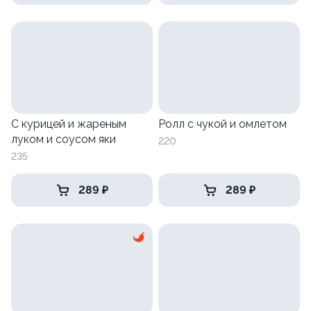
С курицей и жареным
Ролл с чукой и омлетом
луком и соусом яки
220
235
289 ₽
289 ₽