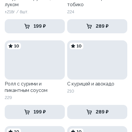
луком
тобико
±218г / 8шт.
224
199 ₽
289 ₽
10
10
Ролл с сурими и
С курицей и авокадо
пикантным соусом
210
229
199 ₽
289 ₽
10
10