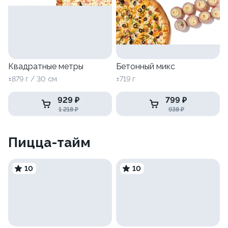
Квадратные метры
Бетонный микс
±879 г / 30 см
±719 г
929 ₽
799 ₽
1 218 ₽
938 ₽
Пицца-тайм
10
10