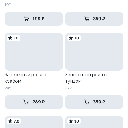
190
199 ₽
359 ₽
10
10
Запеченный ролл с
Запеченный ролл с
крабом
тунцом
245
272
289 ₽
359 ₽
7.8
10