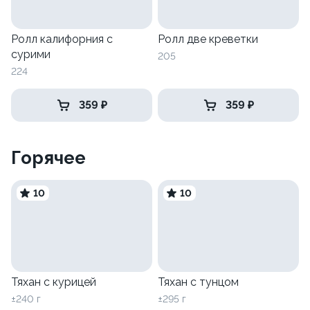
Ролл калифорния с
Ролл две креветки
сурими
205
224
359 ₽
359 ₽
Горячее
10
10
Тяхан с курицей
Тяхан с тунцом
±240 г
±295 г