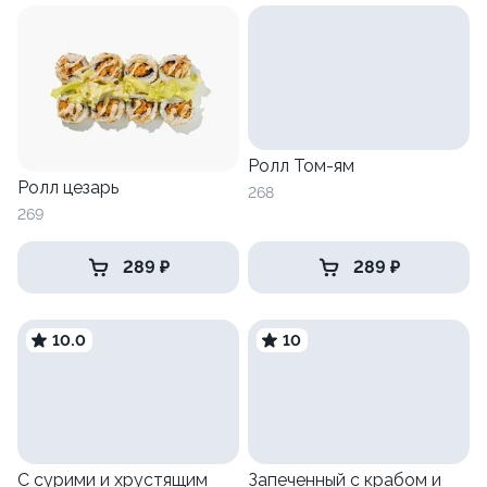
Ролл Том-ям
Ролл цезарь
268
269
289 ₽
289 ₽
10.0
10
С сурими и хрустящим
Запеченный с крабом и