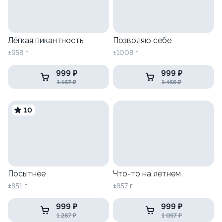
Лёгкая пикантность
Позволяю себе
±958 г
±1008 г
999 ₽
999 ₽
1 167 ₽
1 466 ₽
10
Посытнее
Что-то на летнем
±851 г
±857 г
999 ₽
999 ₽
1 287 ₽
1 097 ₽