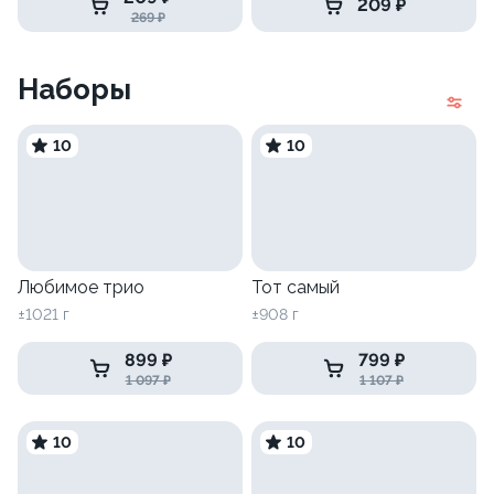
209 ₽
269 ₽
Наборы
10
10
Любимое трио
Тот самый
±1021 г
±908 г
899 ₽
799 ₽
1 097 ₽
1 107 ₽
10
10