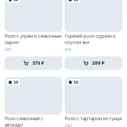
Ролл с угрем и сливочным
Горячий ролл сурими и
сыром
соусом яки
226
294
379 ₽
289 ₽
10
10
Ролл сливочный с
Ролл с тартаром из тунца
авокадо
240