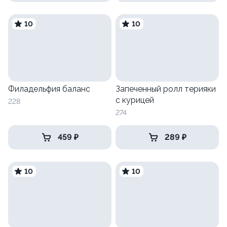
10
10
Филадельфия баланс
Запеченный ролл терияки
с курицей
228
274
459 ₽
289 ₽
10
10