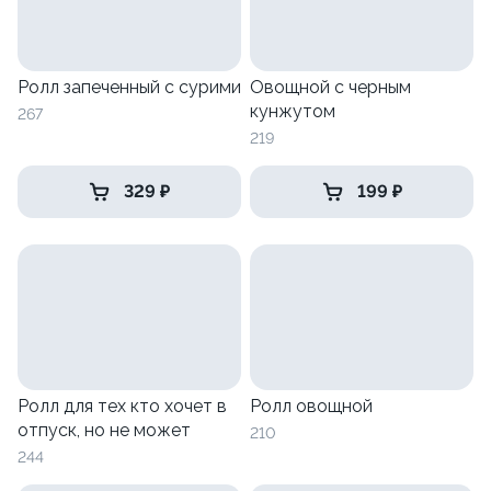
Ролл запеченный с сурими
Овощной с черным
кунжутом
267
219
329 ₽
199 ₽
Ролл для тех кто хочет в
Ролл овощной
отпуск, но не может
210
244