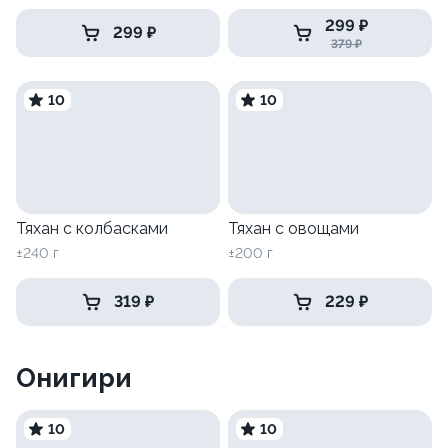
299 ₽
299 ₽
379 ₽
10
10
Тяхан с колбасками
Тяхан с овощами
±240 г
±200 г
319 ₽
229 ₽
Онигири
10
10