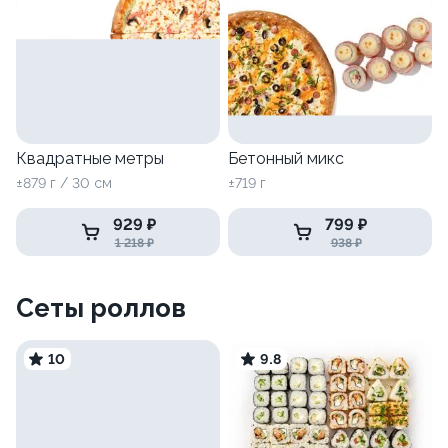
Квадратные метры
Бетонный микс
±879 г / 30 см
±719 г
929 ₽
799 ₽
1 218 ₽
938 ₽
Сеты роллов
10
9.8