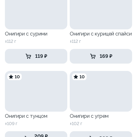
Онигири с сурими
Онигири с курицей спайси
±112 г
±112 г
119 ₽
169 ₽
10
10
Онигири с тунцом
Онигири с угрем
±109 г
±102 г
209 ₽