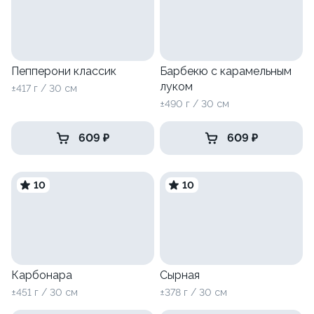
Пепперони классик
Барбекю с карамельным
луком
±417 г / 30 см
±490 г / 30 см
609 ₽
609 ₽
10
10
Карбонара
Сырная
±451 г / 30 см
±378 г / 30 см