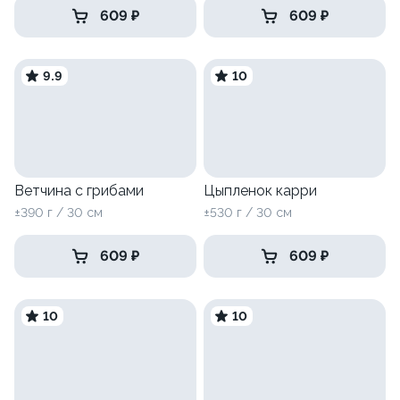
609 ₽
609 ₽
9.9
10
Ветчина с грибами
Цыпленок карри
±390 г / 30 см
±530 г / 30 см
609 ₽
609 ₽
10
10