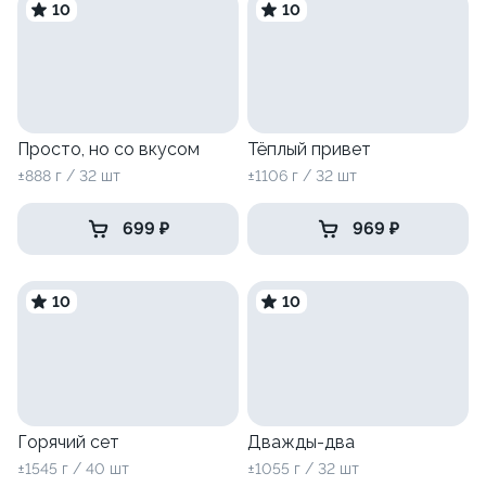
10
10
Просто, но со вкусом
Тёплый привет
±888 г / 32 шт
±1106 г / 32 шт
699 ₽
969 ₽
10
10
Горячий сет
Дважды-два
±1545 г / 40 шт
±1055 г / 32 шт