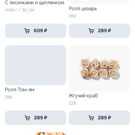
С лисичками и цыпленком
Ролл цезарь
±549 г / 30 см
269
609 ₽
289 ₽
Ролл Том-ям
Жгучий краб
268
228
289 ₽
289 ₽