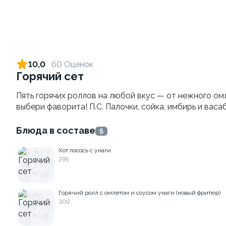
С лисичками и цыпленком
Ролл цезарь
±549 г / 30 см
269
609 ₽
289 ₽
10,0
60 Оценок
Горячий сет
Пять горячих роллов на любой вкус — от нежного омл
выбери фаворита! П.С. Палочки, сойка, имбирь и ва
Блюда в составе
5
Ролл Том-ям
Хот лосось с унаги
Жгучий краб
295
268
228
Горячий ролл с омлетом и соусом унаги (новый фритюр)
289 ₽
289 ₽
309