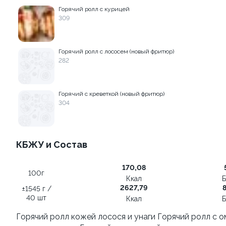
Горячий ролл с курицей
Квадратные метры
309
±879 г / 30 см
Горячий ролл с лососем (новый фритюр)
282
Бетонный микс
±719 г
Горячий с креветкой (новый фритюр)
304
929 ₽
799 ₽
1 218 ₽
938 ₽
КБЖУ и Состав
Сеты роллов
170,08
100г
Ккал
Б
10
9.8
2627,79
8
±1545 г /
40 шт
Ккал
Б
Горячий ролл кожей лосося и унаги Горячий ролл с о