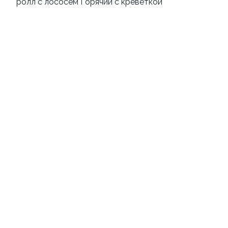
ролл с лососем Горячий с креветкой
Бекон на Урале
С треугольными роллами
±1089 г / 32 шт
±1208 г / 48 шт
659 ₽
869 ₽
10
10
Запечённый с любовью
Всё включено
±693 г / 24 шт
±1985 г / 64 шт
769 ₽
1 649 ₽